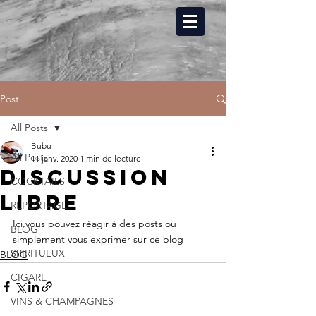
Post
All Posts
Bubu
All Posts
11 janv. 2020
1 min de lecture
Discussion
COCKTAILS
libre
REPORTAGE
Ici vous pouvez réagir à des posts ou 
BLOG
simplement vous exprimer sur ce blog
SPIRITUEUX
BLOG
CIGARE
VINS & CHAMPAGNES