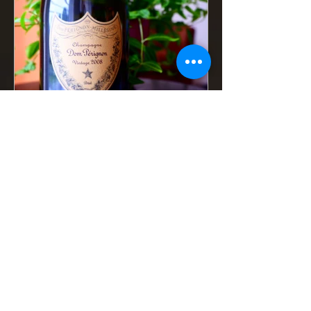
Bubu
23 févr. 2020
2 min de lecture
Dom perignon
"Il est déjà parfait aujourd'hui mais
c'est le vieillissement en cave qui le
rendra exceptionnel"