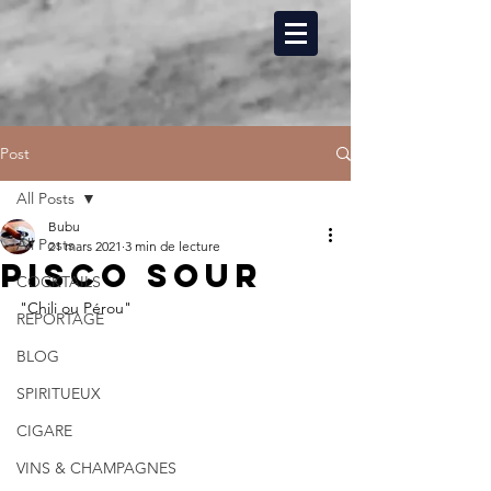
Post
All Posts
Bubu
All Posts
21 mars 2021
3 min de lecture
Pisco sour
COCKTAILS
"Chili ou Pérou" 
REPORTAGE
BLOG
SPIRITUEUX
CIGARE
VINS & CHAMPAGNES