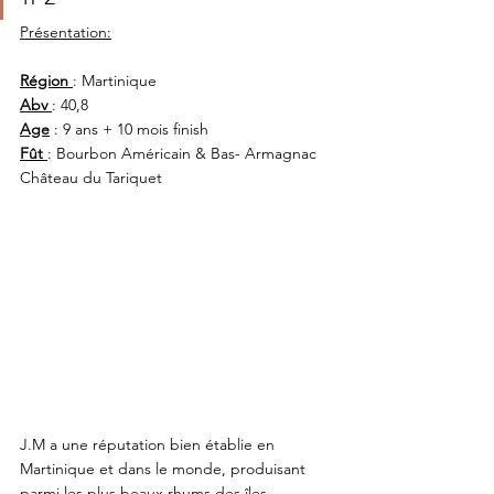
Présentation:
Région 
: Martinique
Abv 
: 40,8
Age
 : 9 ans + 10 mois finish
Fût 
: Bourbon Américain & Bas- Armagnac 
Château du Tariquet
J.M a une réputation bien établie en 
Martinique et dans le monde, produisant 
parmi les plus beaux rhums des îles 