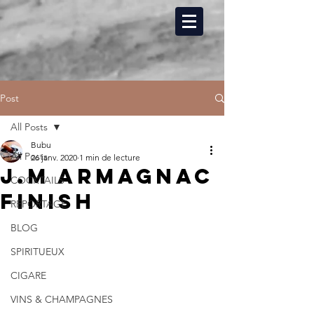
Post
All Posts
Bubu
All Posts
26 janv. 2020
1 min de lecture
J.M Armagnac
COCKTAILS
finish
REPORTAGE
BLOG
SPIRITUEUX
CIGARE
VINS & CHAMPAGNES